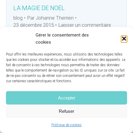
LA MAGIE DE NOËL
blog
Par
Johanne Therrien
23 décembre 2015
Laisser un commentaire
Durant cette période de l’année, permettez au
Gérer le consentement des
rire, à la joie et à la fête de se glisser dans votre
cookies
demeure afin d’égayer votre vie et celle des
Pour offrir les meilleures expériences, nous utilisons des technologies telles
autres. Une expression bien connue dit: «Il est
que les cookies pour stocker et/ou accéder aux informations des appareils. Le
plus important de donner que de recevoir.» Dans
fait de consentir à ces technologies nous permettra de traiter des données
ce même ordre d’idée, j’aimerais vous partager
telles que le comportement de navigation ou les ID uniques sur ce site. Le fait
de ne pas consentir ou de retirer son consentement peut avoir un effet négatif
une merveilleuse publicité que…
sur certaines caractéristiques et fonctions.
Accepter
Refuser
© École de Tianshi 2014-2026 | Tous droits réservés.
Politique de cookies