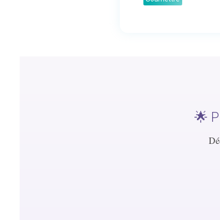
🌟 P
Dé