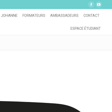
Facebook
YouTu
page
page
 JOHANNE
FORMATEURS
AMBASSADEURS
CONTACT
opens
opens
in
in
ESPACE ÉTUDIANT
new
new
window
windo