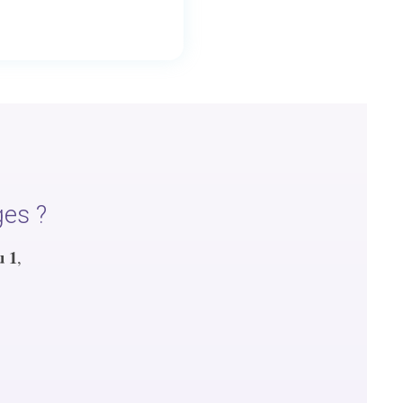
ges ?
u 1
,