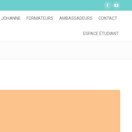
Facebook
YouTu
page
page
 JOHANNE
FORMATEURS
AMBASSADEURS
CONTACT
opens
opens
in
in
ESPACE ÉTUDIANT
new
new
window
windo